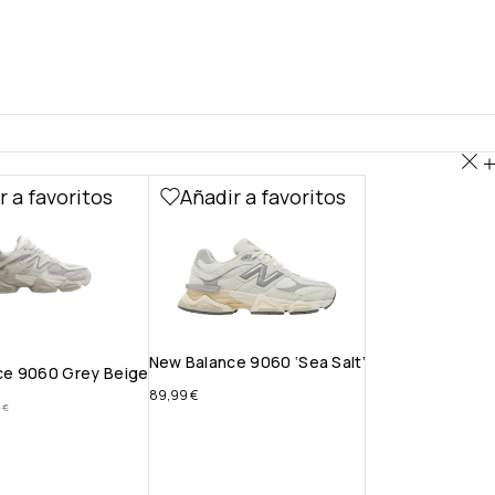
r a favoritos
Añadir a favoritos
New Balance 9060 ‘Sea Salt’
ce 9060 Grey Beige
89,99
€
0
€