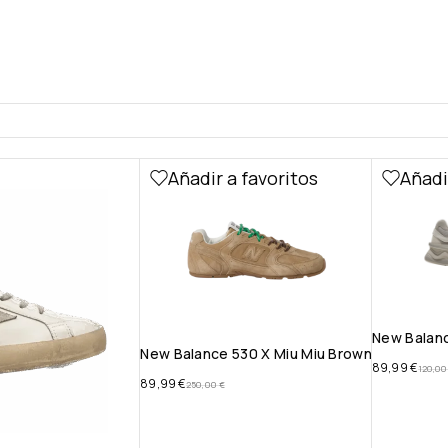
Añadir a favoritos
Añadi
New Balan
New Balance 530 X Miu Miu Brown
89,99
€
120,0
89,99
€
250,00
€