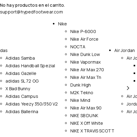
No hay productos en el carrito.
support@hypedfootwear.com
Nike
Nike P-6000
Nike Air Force
NOCTA
idas
Air Jordan
Nike Dunk Low
Adidas Samba
Air J
Nike Vapormax
Adidas Handball Spezial
Nike Air Max 270
Adidas Gazelle
Nike Air Max Tn
adidas SL 72 OG
Dunk High
X Bad Bunny
M2K Tekno
Adidas Campus
Air J
Nike Mind
Adidas Yeezy 350/350 V2
Jord
Nike Air Max 90
Adidas Ballerina
Air J
NIKE SB DUNK
NIKE X Off White
NIKE X TRAVIS SCOTT