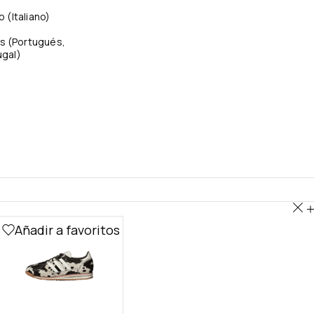
no
(
Italiano
)
s
(
Portugués,
ugal
)
Añadir a favoritos