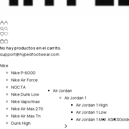
No hay productos en el carrito.
support@hypedfootwear.com
Nike
Nike P-6000
Nike Air Force
NOCTA
Air Jordan
Nike Dunk Low
Air Jordan 1
Nike Vapormax
Air Jordan 1 High
Nike Air Max 270
Air Jordan 1 Low
Nike Air Max Tn
Air Jordan 1 Mid
ASICS
Gold
Dunk High