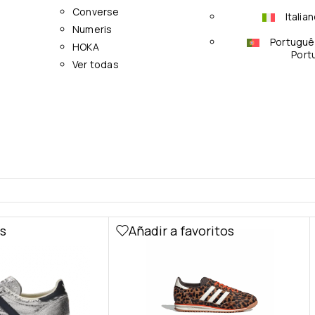
Converse
Italia
Numeris
Portuguê
HOKA
Port
Ver todas
os
Añadir a favoritos