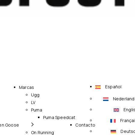
Español
Marcas
Ugg
Nederland
LV
Engli
Puma
Puma Speedcat
França
en Goose
Contacto
Deuts
On Running