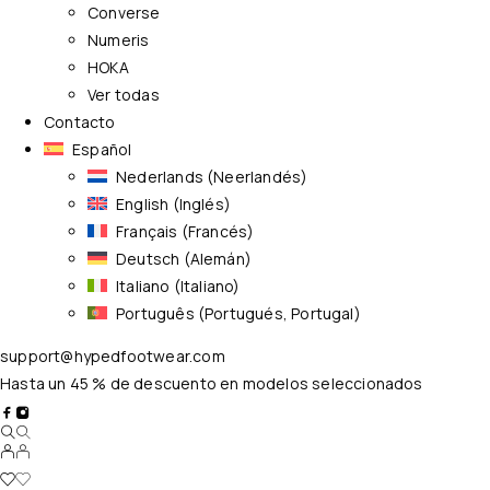
Converse
Numeris
HOKA
Ver todas
Contacto
Español
Nederlands
(
Neerlandés
)
English
(
Inglés
)
Français
(
Francés
)
Deutsch
(
Alemán
)
Italiano
(
Italiano
)
Português
(
Portugués, Portugal
)
support@hypedfootwear.com
Hasta un 45 % de descuento en modelos seleccionados