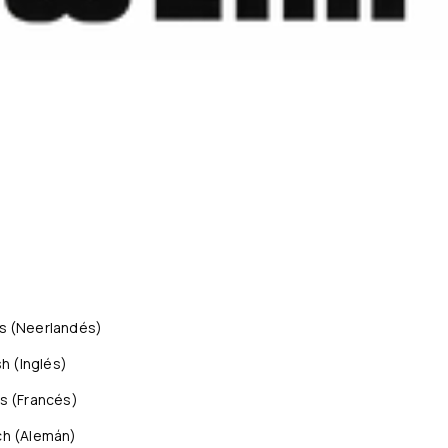
s
(
Neerlandés
)
sh
(
Inglés
)
is
(
Francés
)
ch
(
Alemán
)