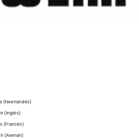
s
(
Neerlandés
)
sh
(
Inglés
)
is
(
Francés
)
ch
(
Alemán
)