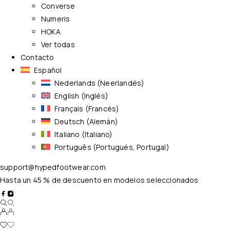
Converse
Numeris
HOKA
Ver todas
Contacto
Español
Nederlands
(
Neerlandés
)
English
(
Inglés
)
Français
(
Francés
)
Deutsch
(
Alemán
)
Italiano
(
Italiano
)
Português
(
Portugués, Portugal
)
support@hypedfootwear.com
Hasta un 45 % de descuento en modelos seleccionados