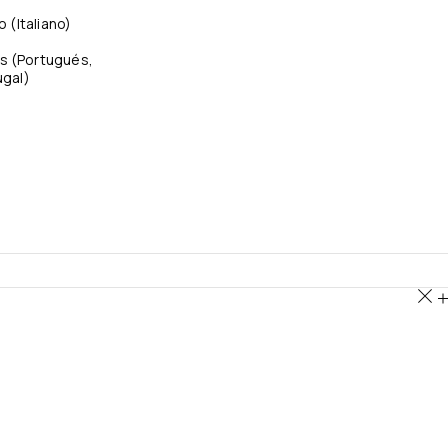
no
(
Italiano
)
s
(
Portugués,
ugal
)