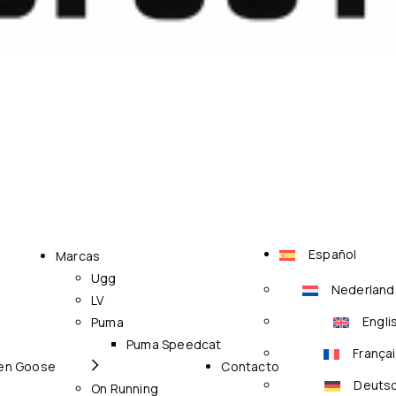
Español
Marcas
Ugg
Nederland
LV
Engli
Puma
Puma Speedcat
França
en Goose
Contacto
Deuts
On Running