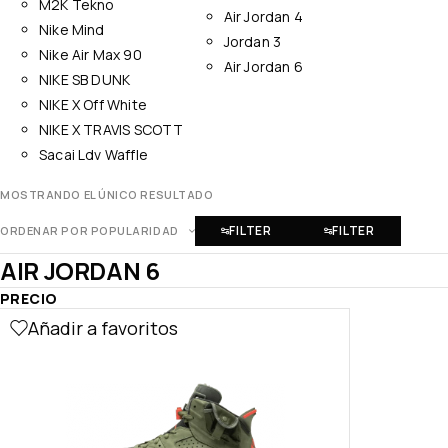
M2K Tekno
Air Jordan 4
Nike Mind
Jordan 3
Nike Air Max 90
Air Jordan 6
NIKE SB DUNK
NIKE X Off White
NIKE X TRAVIS SCOTT
Sacai Ldv Waffle
MOSTRANDO EL ÚNICO RESULTADO
FILTER
FILTER
ORDENAR POR POPULARIDAD
AIR JORDAN 6
PRECIO
Añadir a favoritos