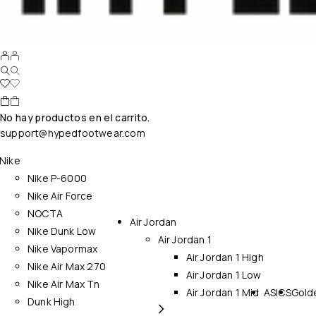
No hay productos en el carrito.
support@hypedfootwear.com
Nike
Nike P-6000
Nike Air Force
NOCTA
Air Jordan
Nike Dunk Low
Air Jordan 1
Nike Vapormax
Air Jordan 1 High
Nike Air Max 270
Air Jordan 1 Low
Nike Air Max Tn
Air Jordan 1 Mid
ASICS
Gold
Dunk High