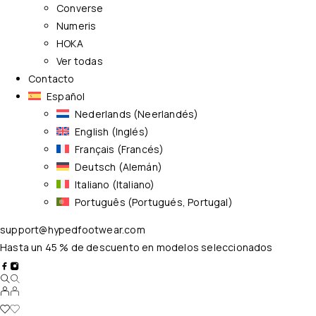
Converse
Numeris
HOKA
Ver todas
Contacto
Español
Nederlands
(
Neerlandés
)
English
(
Inglés
)
Français
(
Francés
)
Deutsch
(
Alemán
)
Italiano
(
Italiano
)
Português
(
Portugués, Portugal
)
support@hypedfootwear.com
Hasta un 45 % de descuento en modelos seleccionados