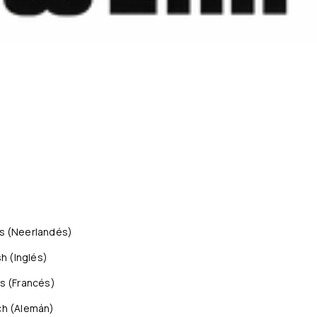
s
(
Neerlandés
)
sh
(
Inglés
)
is
(
Francés
)
ch
(
Alemán
)