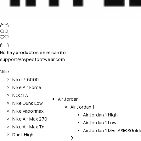
No hay productos en el carrito.
support@hypedfootwear.com
Nike
Nike P-6000
Nike Air Force
NOCTA
Air Jordan
Nike Dunk Low
Air Jordan 1
Nike Vapormax
Air Jordan 1 High
Nike Air Max 270
Air Jordan 1 Low
Nike Air Max Tn
Air Jordan 1 Mid
ASICS
Gold
Dunk High