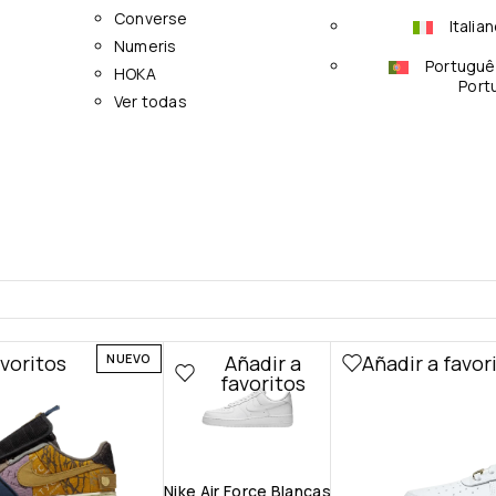
Converse
Italia
Numeris
Portuguê
HOKA
Port
Ver todas
avoritos
Añadir a
Añadir a favor
NUEVO
favoritos
Nike Air Force Blancas