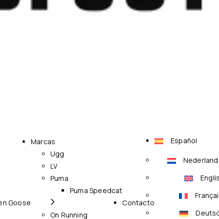
Español
Marcas
Ugg
Nederland
LV
Engli
Puma
Puma Speedcat
França
en Goose
Contacto
Deuts
On Running