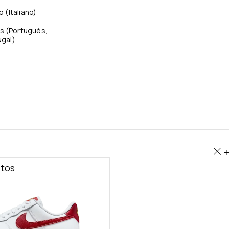
no
(
Italiano
)
s
(
Portugués,
ugal
)
itos