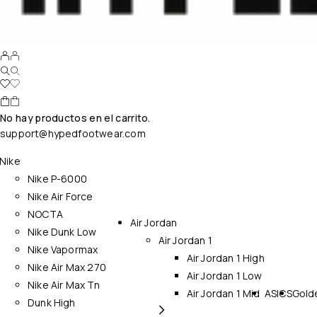
No hay productos en el carrito.
support@hypedfootwear.com
Nike
Nike P-6000
Nike Air Force
NOCTA
Air Jordan
Nike Dunk Low
Air Jordan 1
Nike Vapormax
Air Jordan 1 High
Nike Air Max 270
Air Jordan 1 Low
Nike Air Max Tn
Air Jordan 1 Mid
ASICS
Gold
Dunk High