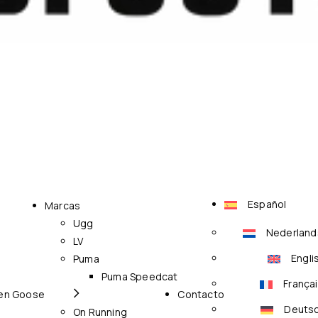
Español
Marcas
Ugg
Nederland
LV
Engli
Puma
Puma Speedcat
França
en Goose
Contacto
Deuts
On Running