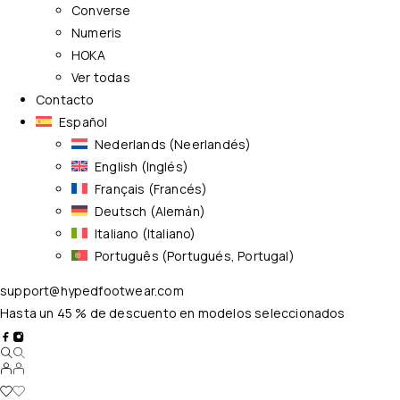
Converse
Numeris
HOKA
Ver todas
Contacto
Español
Nederlands
(
Neerlandés
)
English
(
Inglés
)
Français
(
Francés
)
Deutsch
(
Alemán
)
Italiano
(
Italiano
)
Português
(
Portugués, Portugal
)
support@hypedfootwear.com
Hasta un 45 % de descuento en modelos seleccionados