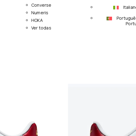
Converse
Italia
Numeris
Portuguê
HOKA
Port
Ver todas