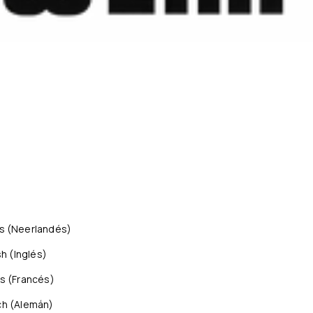
s
(
Neerlandés
)
sh
(
Inglés
)
is
(
Francés
)
ch
(
Alemán
)