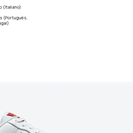
no
(
Italiano
)
s
(
Portugués,
ugal
)