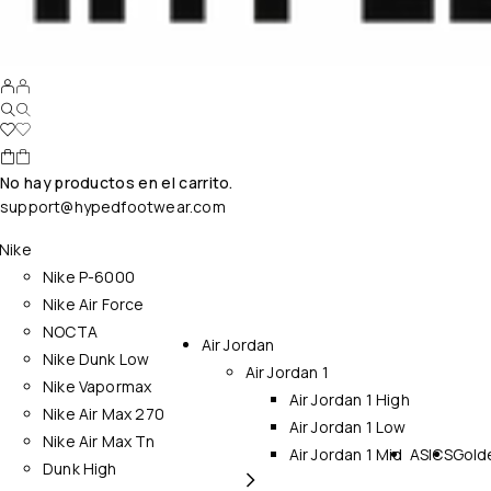
No hay productos en el carrito.
support@hypedfootwear.com
Nike
Nike P-6000
Nike Air Force
NOCTA
Air Jordan
Nike Dunk Low
Air Jordan 1
Nike Vapormax
Air Jordan 1 High
Nike Air Max 270
Air Jordan 1 Low
Nike Air Max Tn
Air Jordan 1 Mid
ASICS
Gold
Dunk High