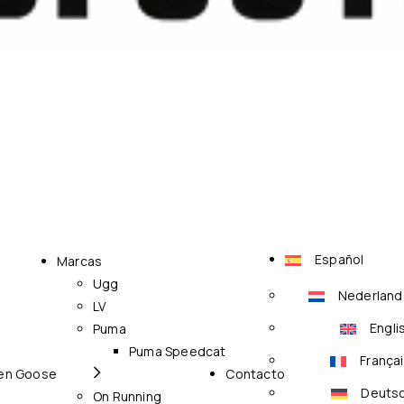
Español
Marcas
Ugg
Nederland
LV
Engli
Puma
Puma Speedcat
França
en Goose
Contacto
Deuts
On Running