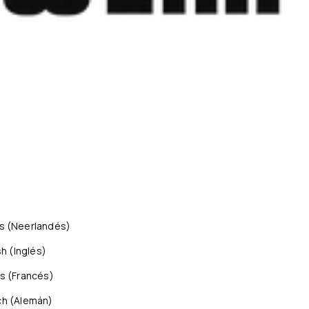
s
(
Neerlandés
)
sh
(
Inglés
)
is
(
Francés
)
ch
(
Alemán
)