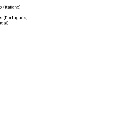
no
(
Italiano
)
s
(
Portugués,
ugal
)