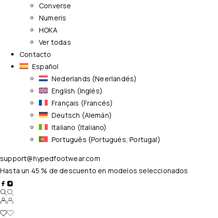
Converse
Numeris
HOKA
Ver todas
Contacto
Español
Nederlands
(
Neerlandés
)
English
(
Inglés
)
Français
(
Francés
)
Deutsch
(
Alemán
)
Italiano
(
Italiano
)
Português
(
Portugués, Portugal
)
support@hypedfootwear.com
Hasta un 45 % de descuento en modelos seleccionados