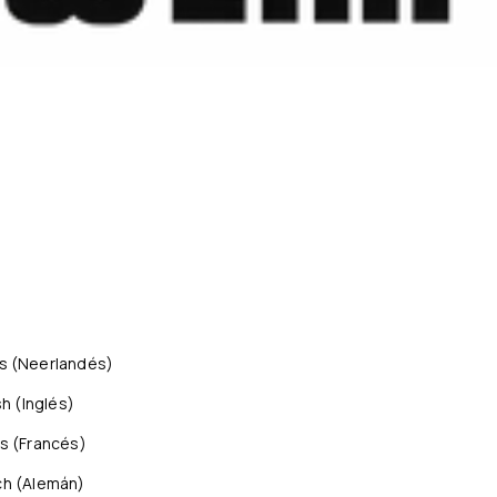
s
(
Neerlandés
)
sh
(
Inglés
)
is
(
Francés
)
ch
(
Alemán
)