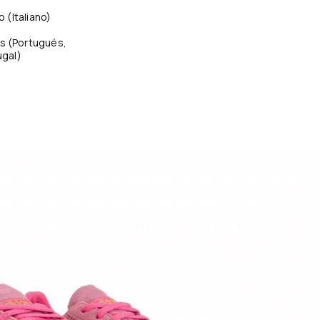
no
(
Italiano
)
s
(
Portugués,
ugal
)