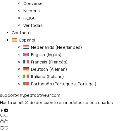
Converse
Numeris
HOKA
Ver todas
Contacto
Español
Nederlands
(
Neerlandés
)
English
(
Inglés
)
Français
(
Francés
)
Deutsch
(
Alemán
)
Italiano
(
Italiano
)
Português
(
Portugués, Portugal
)
support@hypedfootwear.com
Hasta un 45 % de descuento en modelos seleccionados