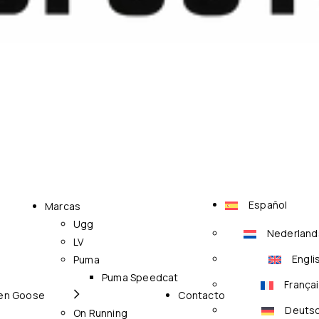
Español
Marcas
Ugg
Nederland
LV
Engli
Puma
Puma Speedcat
França
en Goose
Contacto
Deuts
On Running