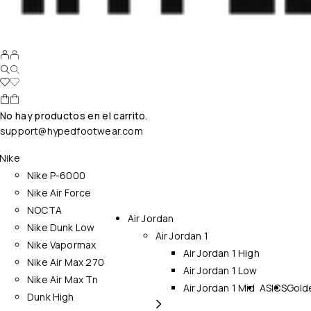
No hay productos en el carrito.
support@hypedfootwear.com
Nike
Nike P-6000
Nike Air Force
NOCTA
Air Jordan
Nike Dunk Low
Air Jordan 1
Nike Vapormax
Air Jordan 1 High
Nike Air Max 270
Air Jordan 1 Low
Nike Air Max Tn
Air Jordan 1 Mid
ASICS
Gold
Dunk High