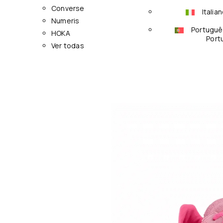
Converse
Italia
Numeris
Portuguê
HOKA
Port
Ver todas