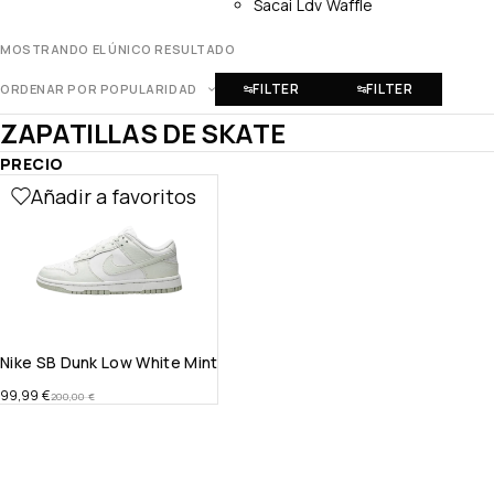
Sacai Ldv Waffle
MOSTRANDO EL ÚNICO RESULTADO
FILTER
FILTER
ORDENAR POR POPULARIDAD
ZAPATILLAS DE SKATE
PRECIO
Añadir a favoritos
Nike SB Dunk Low White Mint
99,99
€
200,00
€