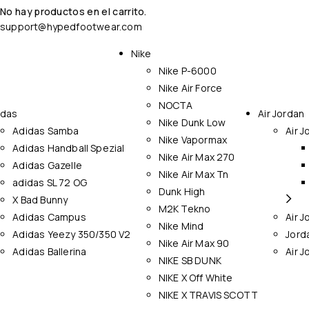
No hay productos en el carrito.
support@hypedfootwear.com
Nike
Nike P-6000
Nike Air Force
NOCTA
idas
Air Jordan
Nike Dunk Low
Adidas Samba
Air J
Nike Vapormax
Adidas Handball Spezial
Nike Air Max 270
Adidas Gazelle
Nike Air Max Tn
adidas SL 72 OG
Dunk High
X Bad Bunny
M2K Tekno
Adidas Campus
Air J
Nike Mind
Adidas Yeezy 350/350 V2
Jord
Nike Air Max 90
Adidas Ballerina
Air J
NIKE SB DUNK
NIKE X Off White
NIKE X TRAVIS SCOTT