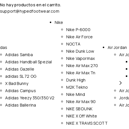
No hay productos en el carrito.
support@hypedfootwear.com
Nike
Nike P-6000
Nike Air Force
NOCTA
idas
Air Jordan
Nike Dunk Low
Adidas Samba
Air J
Nike Vapormax
Adidas Handball Spezial
Nike Air Max 270
Adidas Gazelle
Nike Air Max Tn
adidas SL 72 OG
Dunk High
X Bad Bunny
M2K Tekno
Adidas Campus
Air J
Nike Mind
Adidas Yeezy 350/350 V2
Jord
Nike Air Max 90
Adidas Ballerina
Air J
NIKE SB DUNK
NIKE X Off White
NIKE X TRAVIS SCOTT