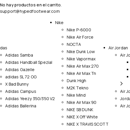
No hay productos en el carrito.
support@hypedfootwear.com
Nike
Nike P-6000
Nike Air Force
NOCTA
idas
Air Jordan
Nike Dunk Low
Adidas Samba
Air J
Nike Vapormax
Adidas Handball Spezial
Nike Air Max 270
Adidas Gazelle
Nike Air Max Tn
adidas SL 72 OG
Dunk High
X Bad Bunny
M2K Tekno
Adidas Campus
Air J
Nike Mind
Adidas Yeezy 350/350 V2
Jord
Nike Air Max 90
Adidas Ballerina
Air J
NIKE SB DUNK
NIKE X Off White
NIKE X TRAVIS SCOTT